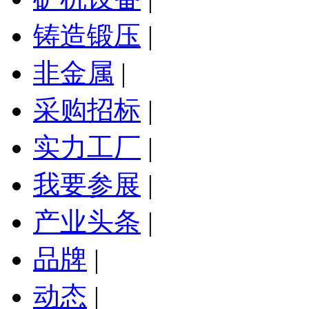
铸造锻压
|
非金属
|
采购招标
|
实力工厂
|
我要参展
|
产业头条
|
品牌
|
动态
|