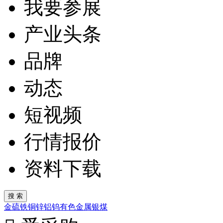
我要参展
产业头条
品牌
动态
短视频
行情报价
资料下载
金
硫
铁
铜
锌
铝
钨
有色金属
银
煤