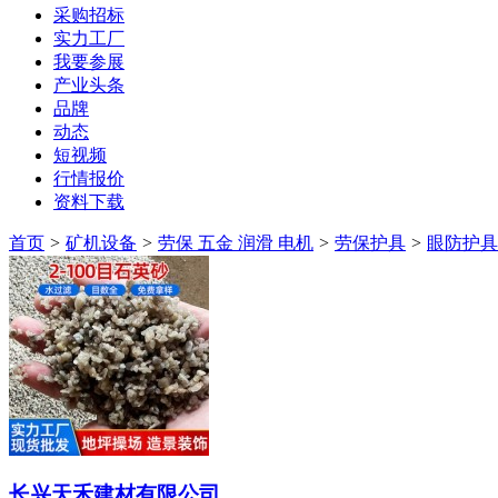
采购招标
实力工厂
我要参展
产业头条
品牌
动态
短视频
行情报价
资料下载
首页
>
矿机设备
>
劳保 五金 润滑 电机
>
劳保护具
>
眼防护具
长兴天禾建材有限公司