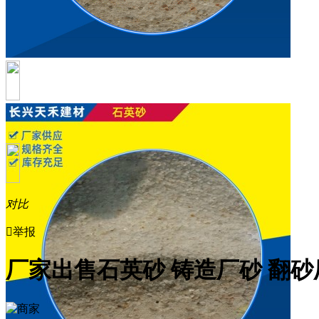
对比

举报
厂家出售石英砂 铸造厂砂 翻砂