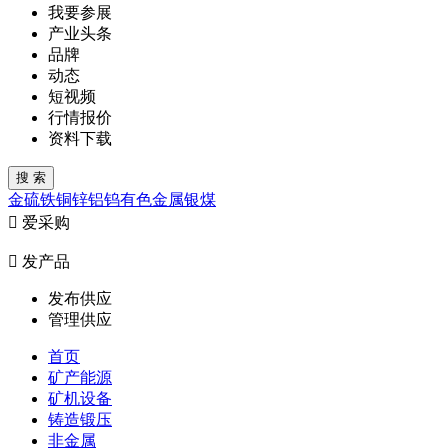
我要参展
产业头条
品牌
动态
短视频
行情报价
资料下载
金
硫
铁
铜
锌
铝
钨
有色金属
银
煤

爱采购

发产品
发布供应
管理供应
首页
矿产能源
矿机设备
铸造锻压
非金属