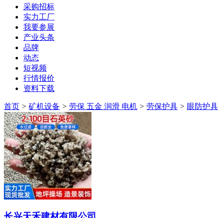
采购招标
实力工厂
我要参展
产业头条
品牌
动态
短视频
行情报价
资料下载
首页
>
矿机设备
>
劳保 五金 润滑 电机
>
劳保护具
>
眼防护具
长兴天禾建材有限公司