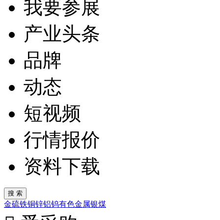
我要参展
产业头条
品牌
动态
短视频
行情报价
资料下载
金
硫
铁
铜
锌
铝
钨
有色金属
银
煤