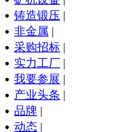
铸造锻压
|
非金属
|
采购招标
|
实力工厂
|
我要参展
|
产业头条
|
品牌
|
动态
|