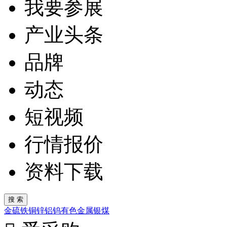
我要参展
产业头条
品牌
动态
短视频
行情报价
资料下载
金
硫
铁
铜
锌
铝
钨
有色金属
银
煤