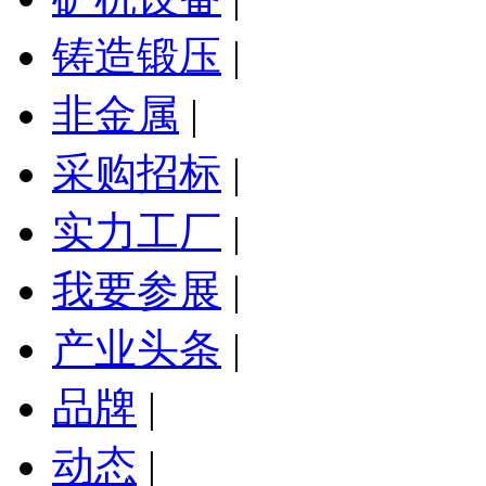
铸造锻压
|
非金属
|
采购招标
|
实力工厂
|
我要参展
|
产业头条
|
品牌
|
动态
|