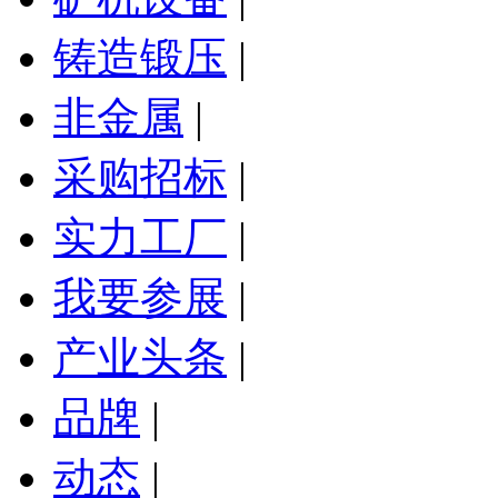
铸造锻压
|
非金属
|
采购招标
|
实力工厂
|
我要参展
|
产业头条
|
品牌
|
动态
|