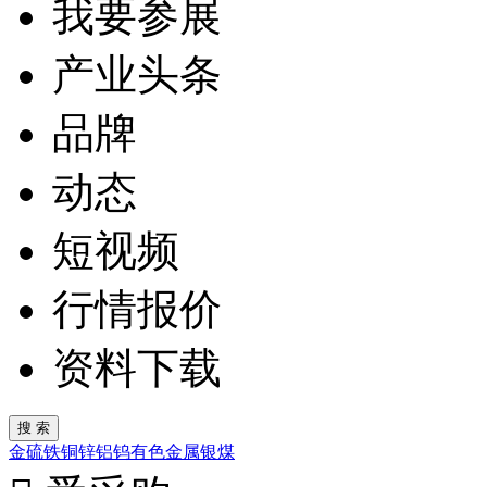
我要参展
产业头条
品牌
动态
短视频
行情报价
资料下载
金
硫
铁
铜
锌
铝
钨
有色金属
银
煤