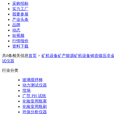
采购招标
实力工厂
我要参展
产业头条
品牌
动态
短视频
行情报价
资料下载
共
0
条相关信息
首页
>
矿机设备
矿产能源
矿机设备
铸造锻压
非
试仪器
行业分类
玻璃搅拌棒
动力测试仪器
坩埚
广范 PH 试纸
化验室用瓶塞
化验室用瓶刷
环保分析仪器