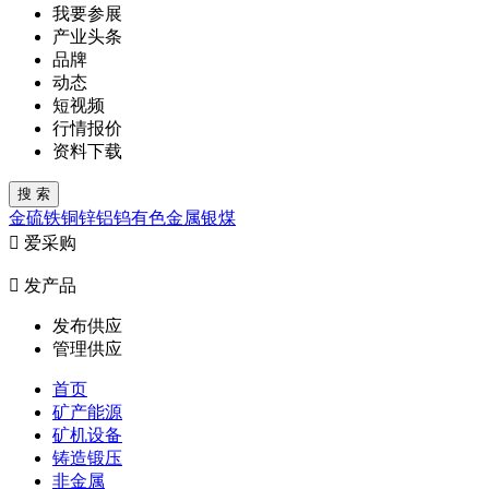
我要参展
产业头条
品牌
动态
短视频
行情报价
资料下载
金
硫
铁
铜
锌
铝
钨
有色金属
银
煤

爱采购

发产品
发布供应
管理供应
首页
矿产能源
矿机设备
铸造锻压
非金属