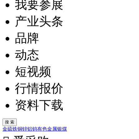
我要参展
产业头条
品牌
动态
短视频
行情报价
资料下载
金
硫
铁
铜
锌
铝
钨
有色金属
银
煤