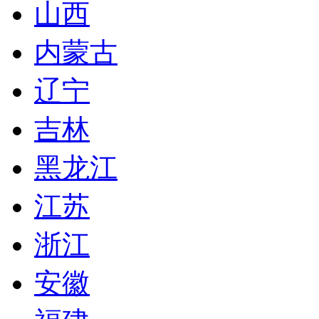
山西
内蒙古
辽宁
吉林
黑龙江
江苏
浙江
安徽