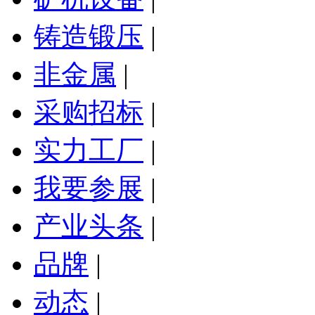
铸造锻压
|
非金属
|
采购招标
|
实力工厂
|
我要参展
|
产业头条
|
品牌
|
动态
|