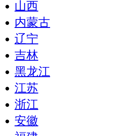
山西
内蒙古
辽宁
吉林
黑龙江
江苏
浙江
安徽