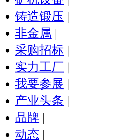
铸造锻压
|
非金属
|
采购招标
|
实力工厂
|
我要参展
|
产业头条
|
品牌
|
动态
|