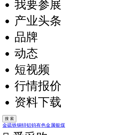
我要参展
产业头条
品牌
动态
短视频
行情报价
资料下载
金
硫
铁
铜
锌
铝
钨
有色金属
银
煤