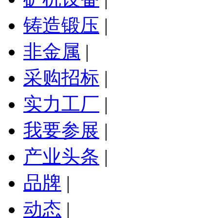
铸造锻压
|
非金属
|
采购招标
|
实力工厂
|
我要参展
|
产业头条
|
品牌
|
动态
|