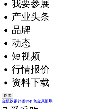
我要参展
产业头条
品牌
动态
短视频
行情报价
资料下载
金
硫
铁
铜
锌
铝
钨
有色金属
银
煤