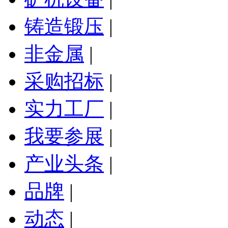
铸造锻压
|
非金属
|
采购招标
|
实力工厂
|
我要参展
|
产业头条
|
品牌
|
动态
|