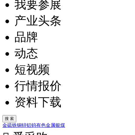
我要参展
产业头条
品牌
动态
短视频
行情报价
资料下载
金
硫
铁
铜
锌
铝
钨
有色金属
银
煤