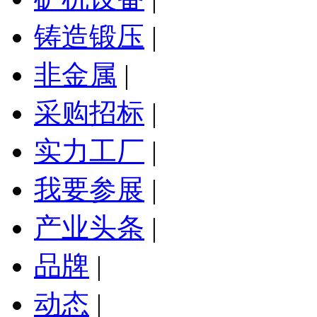
铸造锻压
|
非金属
|
采购招标
|
实力工厂
|
我要参展
|
产业头条
|
品牌
|
动态
|