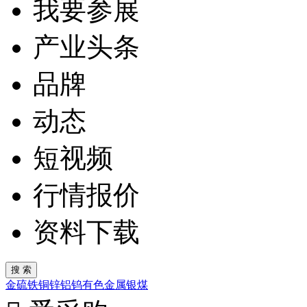
我要参展
产业头条
品牌
动态
短视频
行情报价
资料下载
金
硫
铁
铜
锌
铝
钨
有色金属
银
煤