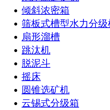
倾斜浓密箱
筛板式槽型水力分级
扇形溜槽
跳汰机
脱泥斗
摇床
圆锥选矿机
云锡式分级箱