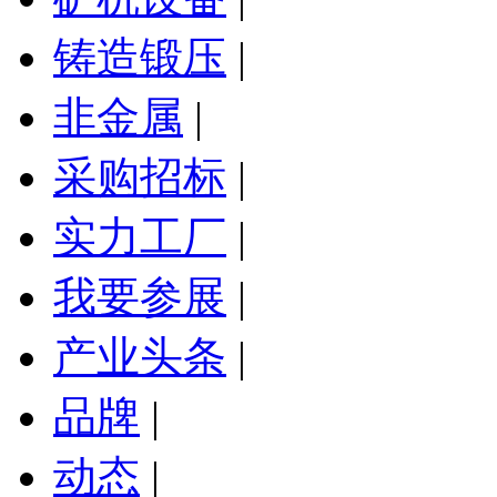
铸造锻压
|
非金属
|
采购招标
|
实力工厂
|
我要参展
|
产业头条
|
品牌
|
动态
|