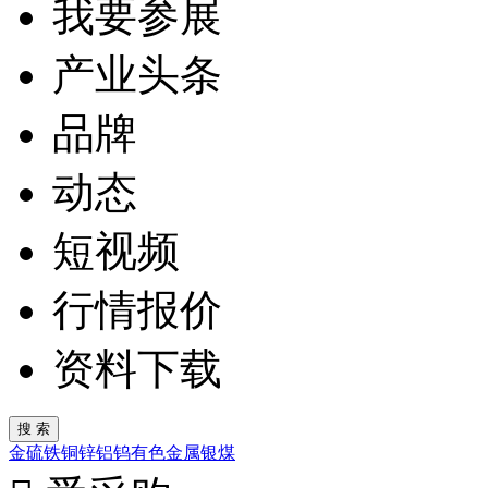
我要参展
产业头条
品牌
动态
短视频
行情报价
资料下载
金
硫
铁
铜
锌
铝
钨
有色金属
银
煤