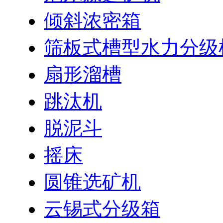
倾斜浓密箱
筛板式槽型水力分级
扇形溜槽
跳汰机
脱泥斗
摇床
圆锥选矿机
云锡式分级箱