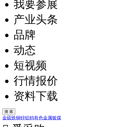
我要参展
产业头条
品牌
动态
短视频
行情报价
资料下载
金
硫
铁
铜
锌
铝
钨
有色金属
银
煤