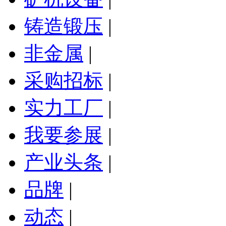
铸造锻压
|
非金属
|
采购招标
|
实力工厂
|
我要参展
|
产业头条
|
品牌
|
动态
|