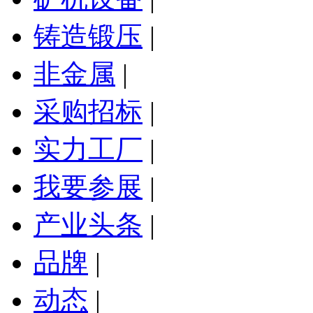
铸造锻压
|
非金属
|
采购招标
|
实力工厂
|
我要参展
|
产业头条
|
品牌
|
动态
|