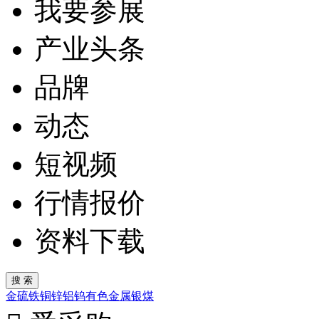
我要参展
产业头条
品牌
动态
短视频
行情报价
资料下载
金
硫
铁
铜
锌
铝
钨
有色金属
银
煤