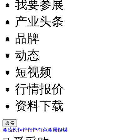
我要参展
产业头条
品牌
动态
短视频
行情报价
资料下载
金
硫
铁
铜
锌
铝
钨
有色金属
银
煤