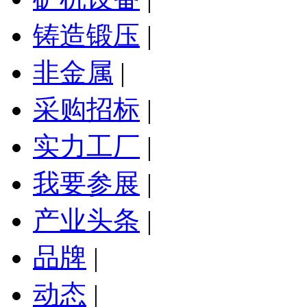
铸造锻压
|
非金属
|
采购招标
|
实力工厂
|
我要参展
|
产业头条
|
品牌
|
动态
|