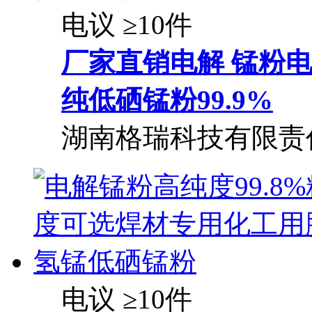
电议
≥10件
厂家直销电解 锰粉电
纯低硒锰粉99.9%
湖南格瑞科技有限责
电议
≥10件