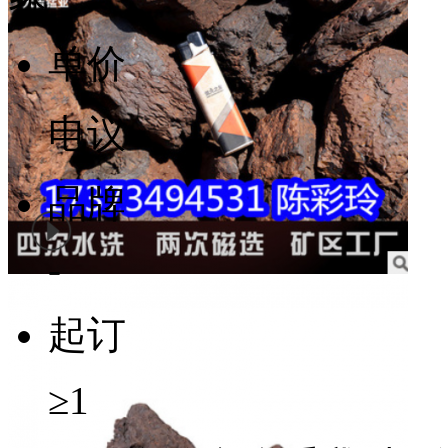
单价
电议
品牌
-
起订
≥1