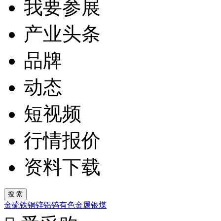
我要参展
产业头条
品牌
动态
短视频
行情报价
资料下载
金
硫
铁
铜
锌
铝
钨
有色金属
银
煤