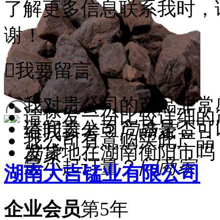
了解更多信息联系我时，
谢！

我要留言
我对贵公司的产品非常
请您发一份比较详细的
请问贵公司产品是否可
给我参考？
问商家
我公司有意购买此产品
发货地在湖南衡阳市吗
商家
最小起订量？
问商家
湖南大吉锰业有限公司
企业会员
第5年