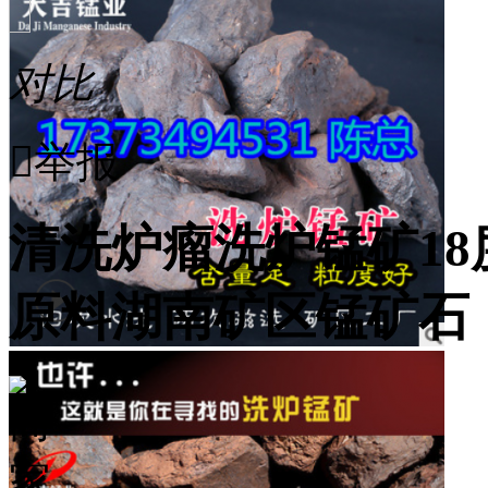
对比

举报
清洗炉瘤洗炉锰矿1
原料湖南矿区锰矿石