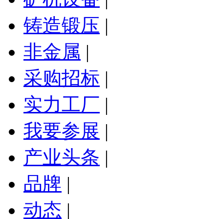
铸造锻压
|
非金属
|
采购招标
|
实力工厂
|
我要参展
|
产业头条
|
品牌
|
动态
|