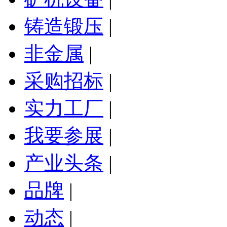
铸造锻压
|
非金属
|
采购招标
|
实力工厂
|
我要参展
|
产业头条
|
品牌
|
动态
|