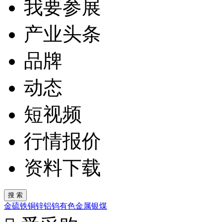
我要参展
产业头条
品牌
动态
短视频
行情报价
资料下载
金
硫
铁
铜
锌
铝
钨
有色金属
银
煤