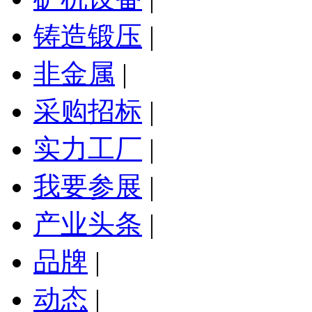
铸造锻压
|
非金属
|
采购招标
|
实力工厂
|
我要参展
|
产业头条
|
品牌
|
动态
|