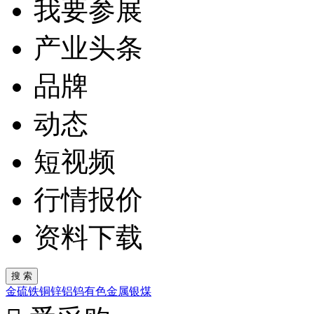
我要参展
产业头条
品牌
动态
短视频
行情报价
资料下载
金
硫
铁
铜
锌
铝
钨
有色金属
银
煤