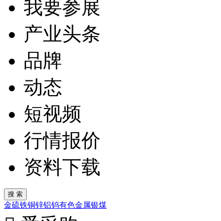
我要参展
产业头条
品牌
动态
短视频
行情报价
资料下载
金
硫
铁
铜
锌
铝
钨
有色金属
银
煤