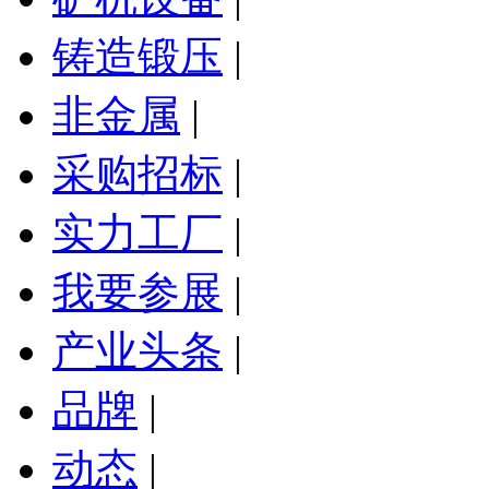
铸造锻压
|
非金属
|
采购招标
|
实力工厂
|
我要参展
|
产业头条
|
品牌
|
动态
|