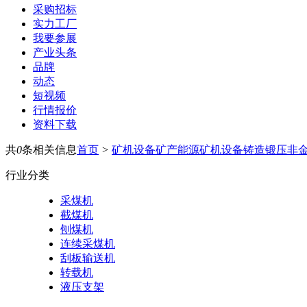
采购招标
实力工厂
我要参展
产业头条
品牌
动态
短视频
行情报价
资料下载
共
0
条相关信息
首页
>
矿机设备
矿产能源
矿机设备
铸造锻压
非
行业分类
采煤机
截煤机
刨煤机
连续采煤机
刮板输送机
转载机
液压支架