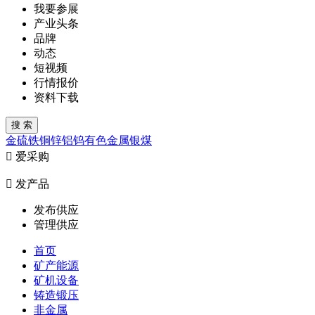
我要参展
产业头条
品牌
动态
短视频
行情报价
资料下载
金
硫
铁
铜
锌
铝
钨
有色金属
银
煤

爱采购

发产品
发布供应
管理供应
首页
矿产能源
矿机设备
铸造锻压
非金属