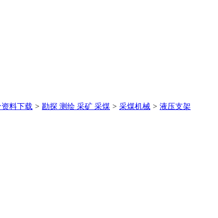
价
资料下载
>
勘探 测绘 采矿 采煤
>
采煤机械
>
液压支架