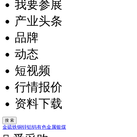
我要参展
产业头条
品牌
动态
短视频
行情报价
资料下载
金
硫
铁
铜
锌
铝
钨
有色金属
银
煤