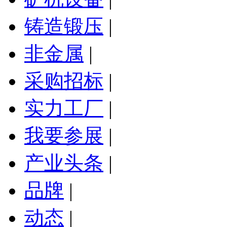
铸造锻压
|
非金属
|
采购招标
|
实力工厂
|
我要参展
|
产业头条
|
品牌
|
动态
|