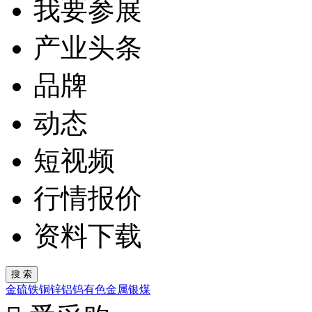
我要参展
产业头条
品牌
动态
短视频
行情报价
资料下载
金
硫
铁
铜
锌
铝
钨
有色金属
银
煤