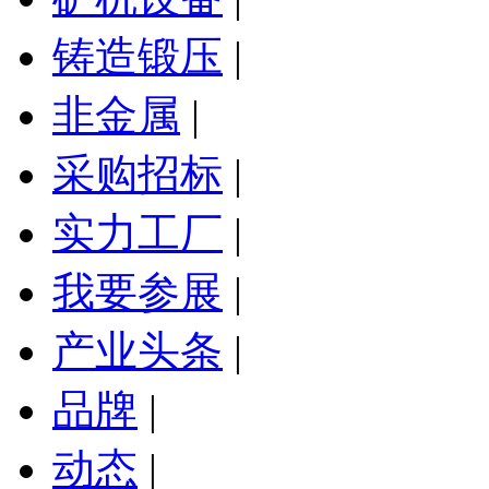
铸造锻压
|
非金属
|
采购招标
|
实力工厂
|
我要参展
|
产业头条
|
品牌
|
动态
|