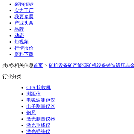
采购招标
实力工厂
我要参展
产业头条
品牌
动态
短视频
行情报价
资料下载
共
0
条相关信息
首页
>
矿机设备
矿产能源
矿机设备
铸造锻压
非
行业分类
GPS 接收机
测距仪
电磁波测距仪
电子测量仪器
钢尺
激光测量仪器
激光垂线仪
激光经纬仪