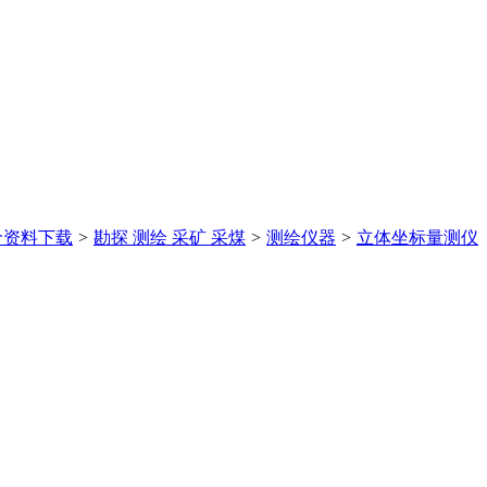
价
资料下载
>
勘探 测绘 采矿 采煤
>
测绘仪器
>
立体坐标量测仪