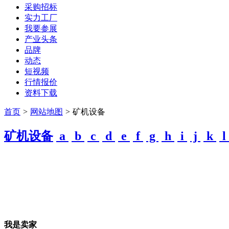
采购招标
实力工厂
我要参展
产业头条
品牌
动态
短视频
行情报价
资料下载
首页
>
网站地图
>
矿机设备
矿机设备
a
b
c
d
e
f
g
h
i
j
k
l
我是卖家