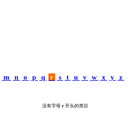
m
n
o
p
q
r
s
t
u
v
w
x
y
z
没有字母
r
开头的类目