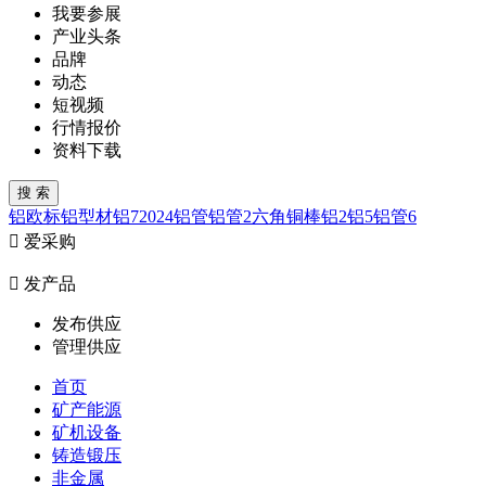
我要参展
产业头条
品牌
动态
短视频
行情报价
资料下载
铝
欧标铝型材
铝7
2024
铝管
铝管2
六角铜棒
铝2
铝5
铝管6

爱采购

发产品
发布供应
管理供应
首页
矿产能源
矿机设备
铸造锻压
非金属