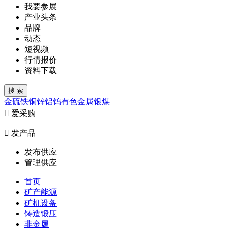
我要参展
产业头条
品牌
动态
短视频
行情报价
资料下载
金
硫
铁
铜
锌
铝
钨
有色金属
银
煤

爱采购

发产品
发布供应
管理供应
首页
矿产能源
矿机设备
铸造锻压
非金属