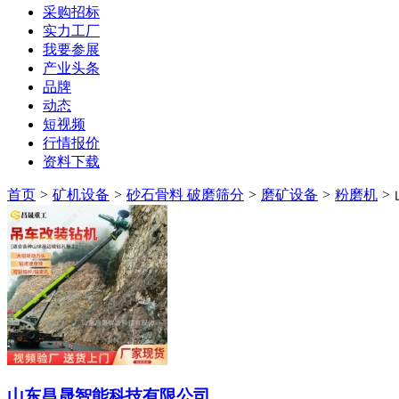
采购招标
实力工厂
我要参展
产业头条
品牌
动态
短视频
行情报价
资料下载
首页
>
矿机设备
>
砂石骨料 破磨筛分
>
磨矿设备
>
粉磨机
>
山东昌晟智能科技有限公司