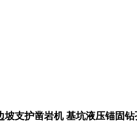
边坡支护凿岩机 基坑液压锚固钻