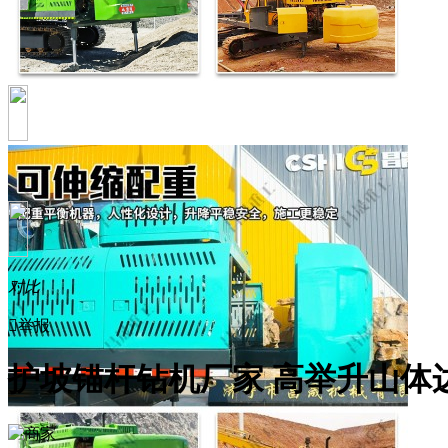
对比

举报
护坡锚杆钻机厂家 高举升山体