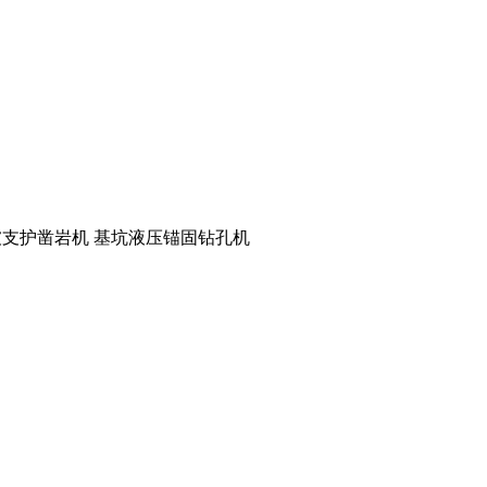
支护凿岩机 基坑液压锚固钻孔机