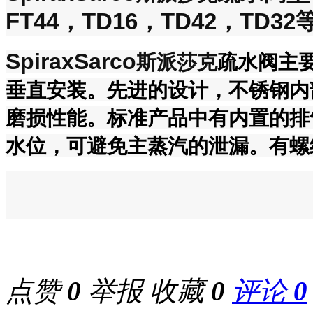
FT44，TD16，TD42，TD32
SpiraxSarco
斯派莎克
疏水阀主
垂直安装。先进的设计，不锈钢内
磨损性能。标准产品中有内置的排
水位，可避免主蒸汽的泄漏。有螺
点赞
0
举报
收藏
0
评论
0