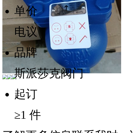
单价
电议
品牌
斯派莎克阀门
起订
≥1 件