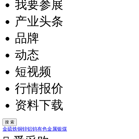
我要参展
产业头条
品牌
动态
短视频
行情报价
资料下载
金
硫
铁
铜
锌
铝
钨
有色金属
银
煤