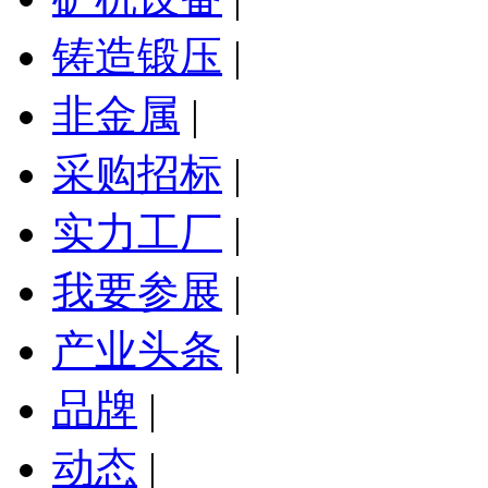
铸造锻压
|
非金属
|
采购招标
|
实力工厂
|
我要参展
|
产业头条
|
品牌
|
动态
|