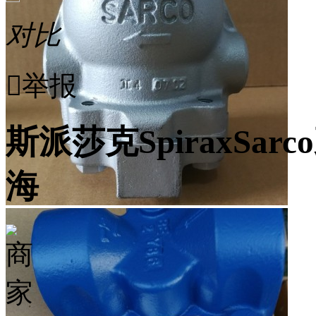
对比

举报
斯派莎克SpiraxSar
海