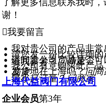
了解更多信息联系我时，
谢！

我要留言
我对贵公司的产品非常
请您发一份比较详细的
请问贵公司产品是否可
给我参考？
问商家
我公司有意购买此产品
发货地在上海吗？
问商
商家
最小起订量？
问商家
上海代益阀门有限公司
企业会员
第3年