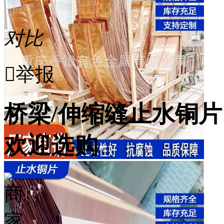
对比

举报
桥梁/伸缩缝止水铜片
欢迎选购