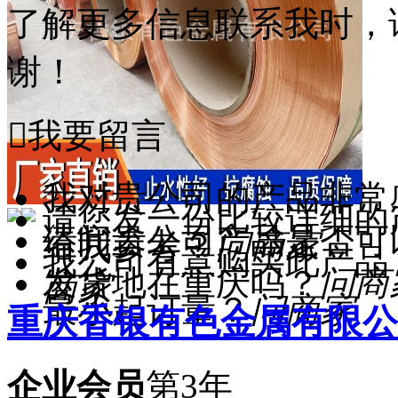
了解更多信息联系我时，
谢！

我要留言
我对贵公司的产品非常
请您发一份比较详细的
请问贵公司产品是否可
给我参考？
问商家
我公司有意购买此产品
发货地在重庆吗？
问商
商家
最小起订量？
问商家
重庆香银有色金属有限公
企业会员
第3年