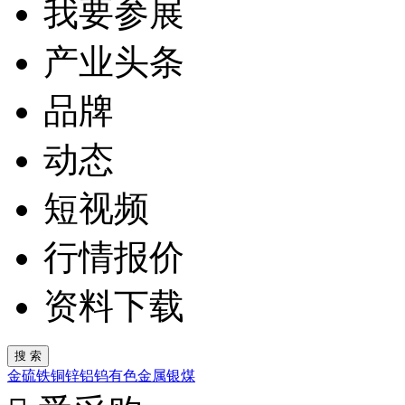
我要参展
产业头条
品牌
动态
短视频
行情报价
资料下载
金
硫
铁
铜
锌
铝
钨
有色金属
银
煤