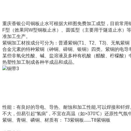
重庆香银公司铜板止水可根据大样图免费加工成型，目前常用
F型（效果同W型铜板止水）、圆弧型（主要用于隧道止水）
准加工生产。
紫铜加工材按成分可分为：普通紫铜(T1、T2、T3)、无氧紫铜
合金元素的特种紫铜（砷铜、碲铜、银铜）四类。紫铜的电导
某些非氧化性酸、碱、盐溶液及多种有机酸（醋酸、柠檬酸）
热塑性加工制成各种半成品和成品。
性能：有良好的导电、导热、耐蚀和加工性能,可以焊接和钎焊
不大，但易引起“氢病”，不宜在高温（如>370℃）还原性气
紫铜、青铜、磷铜、材质有： T3紫铜板......T8紫铜板