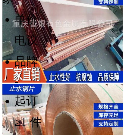
单价
电议
品牌
-
起订
≥1 件