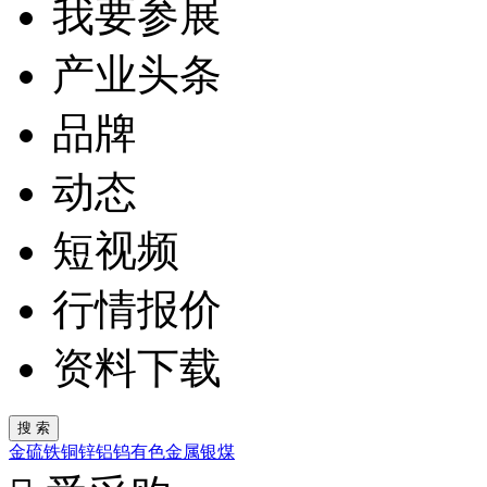
我要参展
产业头条
品牌
动态
短视频
行情报价
资料下载
金
硫
铁
铜
锌
铝
钨
有色金属
银
煤