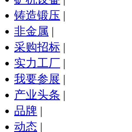
铸造锻压
|
非金属
|
采购招标
|
实力工厂
|
我要参展
|
产业头条
|
品牌
|
动态
|