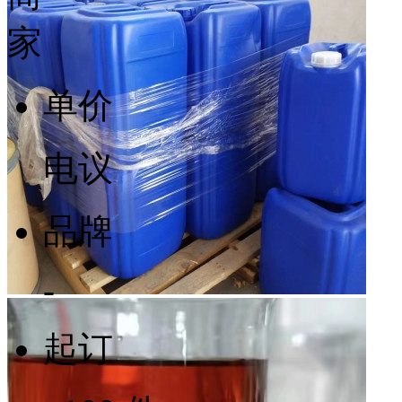
单价
电议
品牌
-
起订