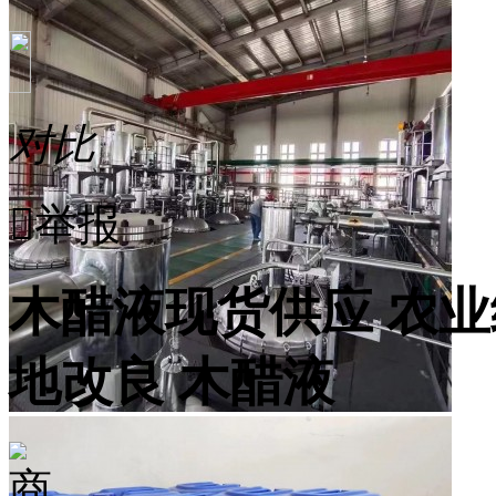
对比

举报
木醋液现货供应 农
地改良 木醋液