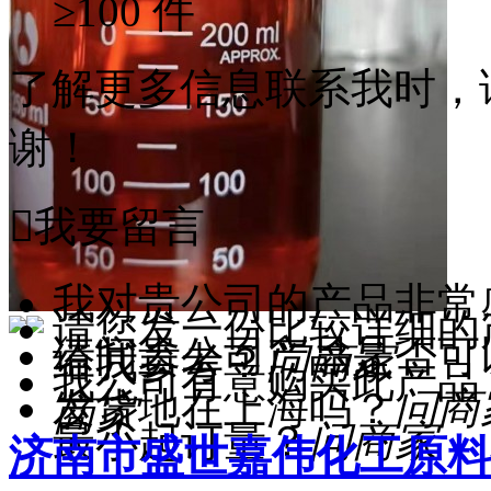
≥100 件
了解更多信息联系我时，
谢！

我要留言
我对贵公司的产品非常
请您发一份比较详细的
请问贵公司产品是否可
给我参考？
问商家
我公司有意购买此产品
发货地在上海吗？
问商
商家
最小起订量？
问商家
济南市盛世嘉伟化工原料