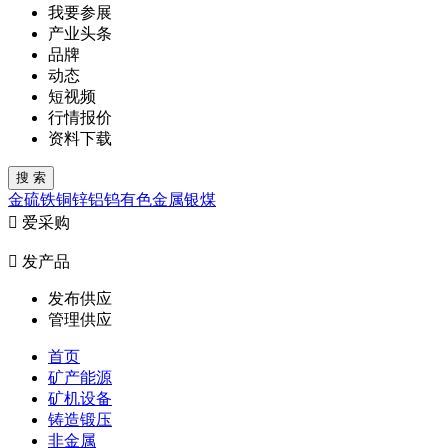
我要参展
产业头条
品牌
动态
短视频
行情报价
资料下载
金
硫
铁
铜
锌
铝
钨
有色金属
银
煤

爱采购

发产品
发布供应
管理供应
首页
矿产能源
矿机设备
铸造锻压
非金属