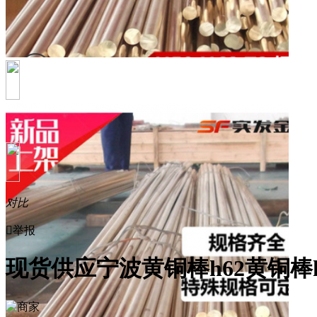
对比

举报
现货供应宁波黄铜棒h62黄铜棒