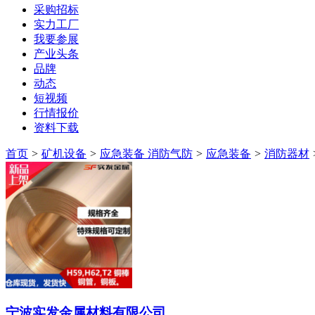
采购招标
实力工厂
我要参展
产业头条
品牌
动态
短视频
行情报价
资料下载
首页
>
矿机设备
>
应急装备 消防气防
>
应急装备
>
消防器材
宁波实发金属材料有限公司