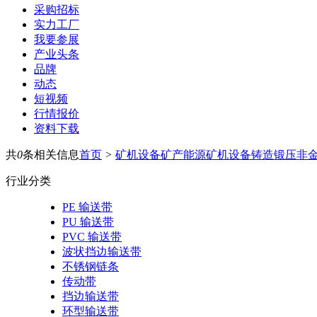
采购招标
实力工厂
我要参展
产业头条
品牌
动态
短视频
行情报价
资料下载
共
0
条相关信息
首页
>
矿机设备
矿产能源
矿机设备
铸造锻压
非
行业分类
PE 输送带
PU 输送带
PVC 输送带
波状挡边输送带
不锈钢链条
传动带
挡边输送带
环型输送带