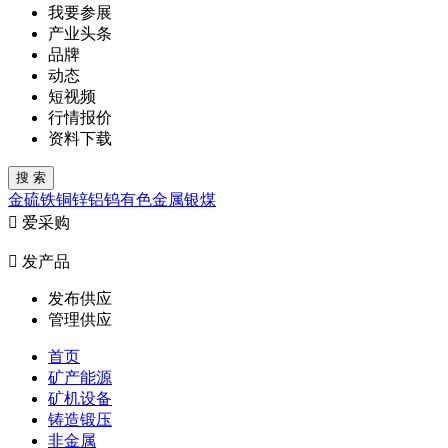
我要参展
产业头条
品牌
动态
短视频
行情报价
资料下载
金
硫
铁
铜
锌
铝
钨
有色金属
银
煤

爱采购

发产品
发布供应
管理供应
首页
矿产能源
矿机设备
铸造锻压
非金属