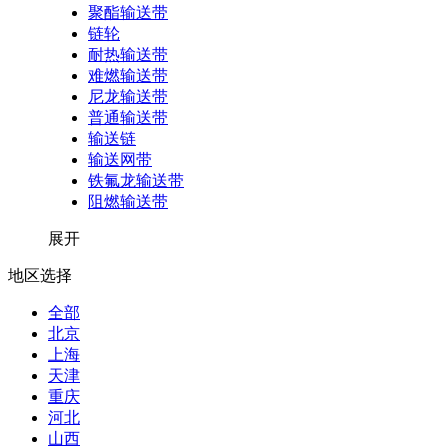
聚酯输送带
链轮
耐热输送带
难燃输送带
尼龙输送带
普通输送带
输送链
输送网带
铁氟龙输送带
阻燃输送带
展开
地区选择
全部
北京
上海
天津
重庆
河北
山西