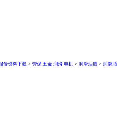
报价
资料下载
>
劳保 五金 润滑 电机
>
润滑油脂
>
润滑脂