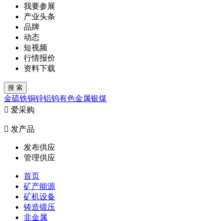
我要参展
产业头条
品牌
动态
短视频
行情报价
资料下载
金
硫
铁
铜
锌
铝
钨
有色金属
银
煤

爱采购

发产品
发布供应
管理供应
首页
矿产能源
矿机设备
铸造锻压
非金属