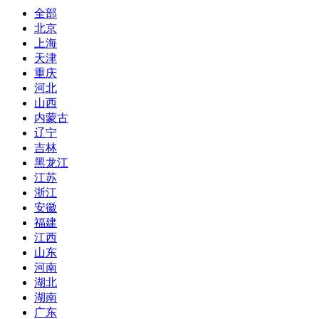
全部
北京
上海
天津
重庆
河北
山西
内蒙古
辽宁
吉林
黑龙江
江苏
浙江
安徽
福建
江西
山东
河南
湖北
湖南
广东