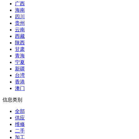
广西
海南
四川
贵州
云南
西藏
陕西
甘肃
青海
宁夏
新疆
台湾
香港
澳门
信息类别
全部
供应
维修
二手
加工