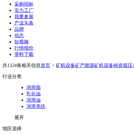
采购招标
实力工厂
我要参展
产业头条
品牌
动态
短视频
行情报价
资料下载
共
1324
条相关信息
首页
>
矿机设备
矿产能源
矿机设备
铸造锻压
行业分类
润滑脂
乳化油
润滑油
润滑系统
展开
地区选择