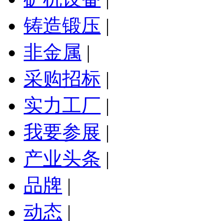
铸造锻压
|
非金属
|
采购招标
|
实力工厂
|
我要参展
|
产业头条
|
品牌
|
动态
|