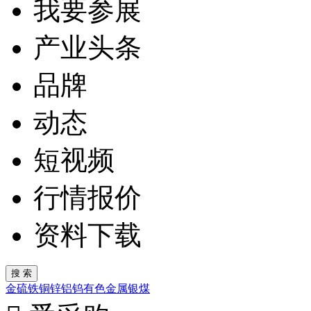
我要参展
产业头条
品牌
动态
短视频
行情报价
资料下载
金
硫
铁
铜
锌
铝
钨
有色金属
银
煤