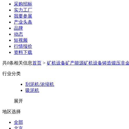
采购招标
实力工厂
我要参展
产业头条
品牌
动态
短视频
行情报价
资料下载
共
0
条相关信息
首页
>
矿机设备
矿产能源
矿机设备
铸造锻压
非
行业分类
刮泥机/浓缩机
吸泥机
展开
地区选择
全部
北京