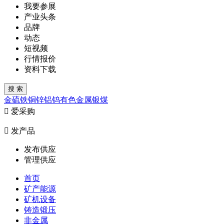
我要参展
产业头条
品牌
动态
短视频
行情报价
资料下载
金
硫
铁
铜
锌
铝
钨
有色金属
银
煤

爱采购

发产品
发布供应
管理供应
首页
矿产能源
矿机设备
铸造锻压
非金属