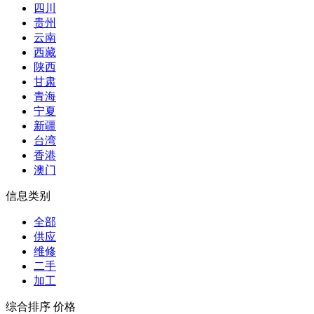
四川
贵州
云南
西藏
陕西
甘肃
青海
宁夏
新疆
台湾
香港
澳门
信息类别
全部
供应
维修
二手
加工
综合排序
价格