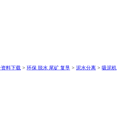
价
资料下载
>
环保 脱水 尾矿 复垦
>
泥水分离
>
吸泥机