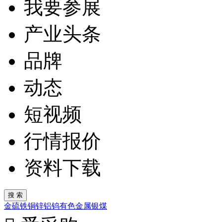
我要参展
产业头条
品牌
动态
短视频
行情报价
资料下载
金
硫
铁
铜
锌
铝
钨
有色金属
银
煤