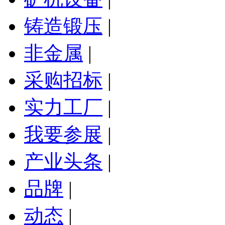
铸造锻压
|
非金属
|
采购招标
|
实力工厂
|
我要参展
|
产业头条
|
品牌
|
动态
|