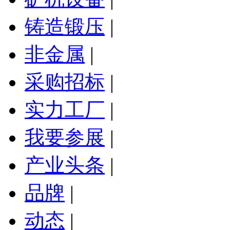
铸造锻压
|
非金属
|
采购招标
|
实力工厂
|
我要参展
|
产业头条
|
品牌
|
动态
|