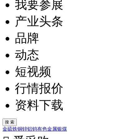
我要参展
产业头条
品牌
动态
短视频
行情报价
资料下载
金
硫
铁
铜
锌
铝
钨
有色金属
银
煤