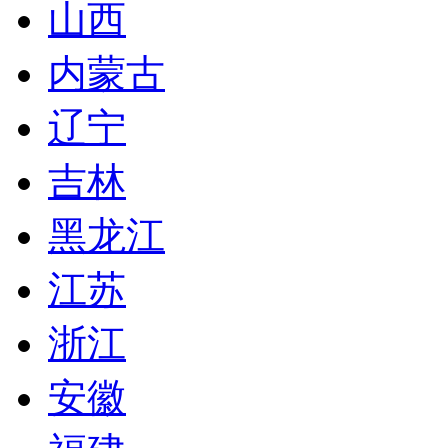
山西
内蒙古
辽宁
吉林
黑龙江
江苏
浙江
安徽