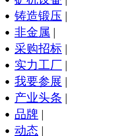
铸造锻压
|
非金属
|
采购招标
|
实力工厂
|
我要参展
|
产业头条
|
品牌
|
动态
|