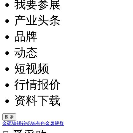
我要参展
产业头条
品牌
动态
短视频
行情报价
资料下载
金
硫
铁
铜
锌
铝
钨
有色金属
银
煤