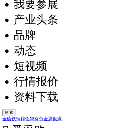
我要参展
产业头条
品牌
动态
短视频
行情报价
资料下载
金
硫
铁
铜
锌
铝
钨
有色金属
银
煤