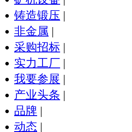
铸造锻压
|
非金属
|
采购招标
|
实力工厂
|
我要参展
|
产业头条
|
品牌
|
动态
|