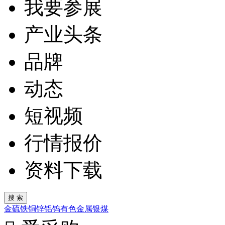
我要参展
产业头条
品牌
动态
短视频
行情报价
资料下载
金
硫
铁
铜
锌
铝
钨
有色金属
银
煤