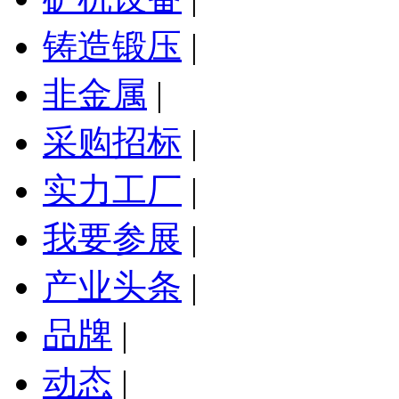
铸造锻压
|
非金属
|
采购招标
|
实力工厂
|
我要参展
|
产业头条
|
品牌
|
动态
|