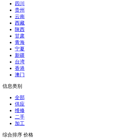
四川
贵州
云南
西藏
陕西
甘肃
青海
宁夏
新疆
台湾
香港
澳门
信息类别
全部
供应
维修
二手
加工
综合排序
价格