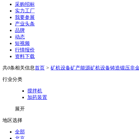
采购招标
实力工厂
我要参展
产业头条
品牌
动态
短视频
行情报价
资料下载
共
0
条相关信息
首页
>
矿机设备
矿产能源
矿机设备
铸造锻压
非
行业分类
搅拌机
加药装置
展开
地区选择
全部
北京