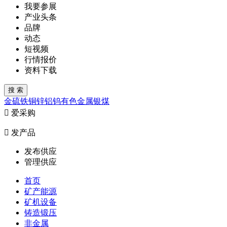
我要参展
产业头条
品牌
动态
短视频
行情报价
资料下载
金
硫
铁
铜
锌
铝
钨
有色金属
银
煤

爱采购

发产品
发布供应
管理供应
首页
矿产能源
矿机设备
铸造锻压
非金属