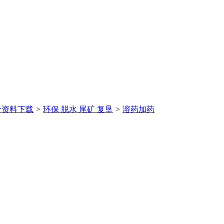
价
资料下载
>
环保 脱水 尾矿 复垦
>
溶药加药