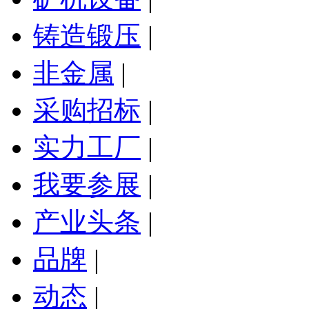
铸造锻压
|
非金属
|
采购招标
|
实力工厂
|
我要参展
|
产业头条
|
品牌
|
动态
|