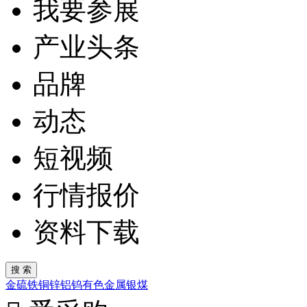
我要参展
产业头条
品牌
动态
短视频
行情报价
资料下载
金
硫
铁
铜
锌
铝
钨
有色金属
银
煤