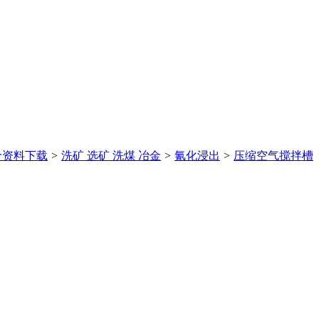
价
资料下载
>
洗矿 选矿 洗煤 冶金
>
氰化浸出
>
压缩空气搅拌槽