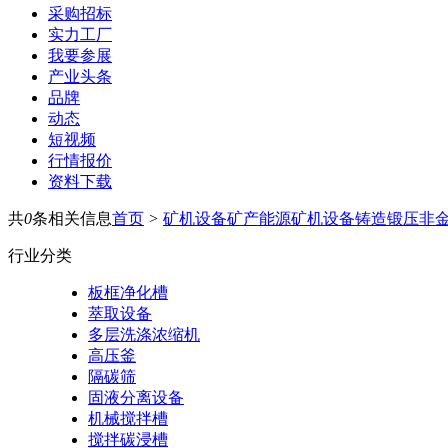
采购招标
实力工厂
我要参展
产业头条
品牌
动态
短视频
行情报价
资料下载
共
0
条相关信息
首页
>
矿机设备
矿产能源
矿机设备
铸造锻压
非
行业分类
板框净化槽
萃取设备
多层洗涤浓缩机
高压釜
隔碳筛
固液分离设备
机械搅拌槽
搅拌碳浸槽