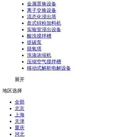
金属置换设备
离子交换设备
流态化浸出塔
盘式锌粉加料机
实验室浸出设备
酸洗搅拌槽
提碳泵
脱氧塔
洗涤浓缩机
压缩空气搅拌槽
移动式解析电解设备
展开
地区选择
全部
北京
上海
天津
重庆
河北