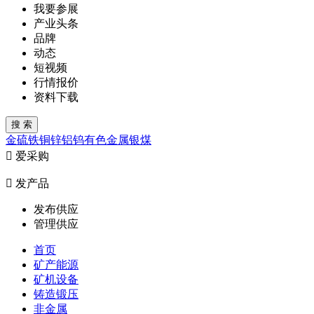
我要参展
产业头条
品牌
动态
短视频
行情报价
资料下载
金
硫
铁
铜
锌
铝
钨
有色金属
银
煤

爱采购

发产品
发布供应
管理供应
首页
矿产能源
矿机设备
铸造锻压
非金属