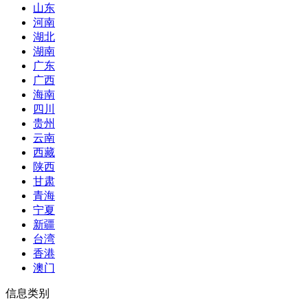
山东
河南
湖北
湖南
广东
广西
海南
四川
贵州
云南
西藏
陕西
甘肃
青海
宁夏
新疆
台湾
香港
澳门
信息类别