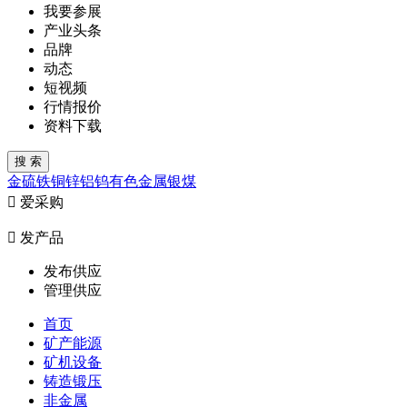
我要参展
产业头条
品牌
动态
短视频
行情报价
资料下载
金
硫
铁
铜
锌
铝
钨
有色金属
银
煤

爱采购

发产品
发布供应
管理供应
首页
矿产能源
矿机设备
铸造锻压
非金属