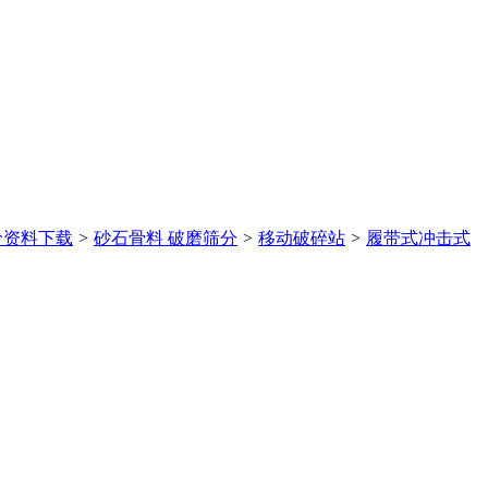
价
资料下载
>
砂石骨料 破磨筛分
>
移动破碎站
>
履带式冲击式