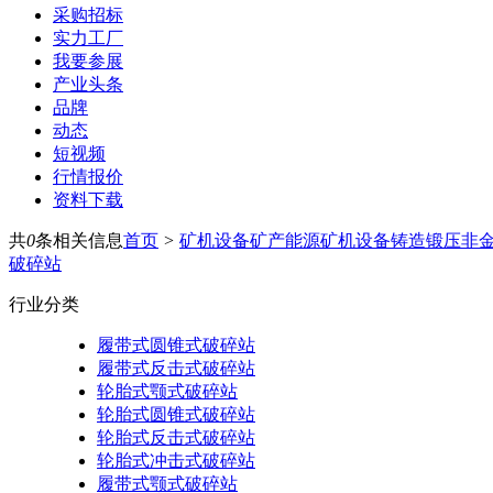
采购招标
实力工厂
我要参展
产业头条
品牌
动态
短视频
行情报价
资料下载
共
0
条相关信息
首页
>
矿机设备
矿产能源
矿机设备
铸造锻压
非
破碎站
行业分类
履带式圆锥式破碎站
履带式反击式破碎站
轮胎式颚式破碎站
轮胎式圆锥式破碎站
轮胎式反击式破碎站
轮胎式冲击式破碎站
履带式颚式破碎站