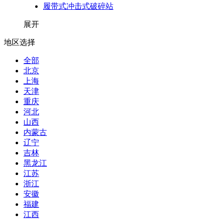
履带式冲击式破碎站
展开
地区选择
全部
北京
上海
天津
重庆
河北
山西
内蒙古
辽宁
吉林
黑龙江
江苏
浙江
安徽
福建
江西