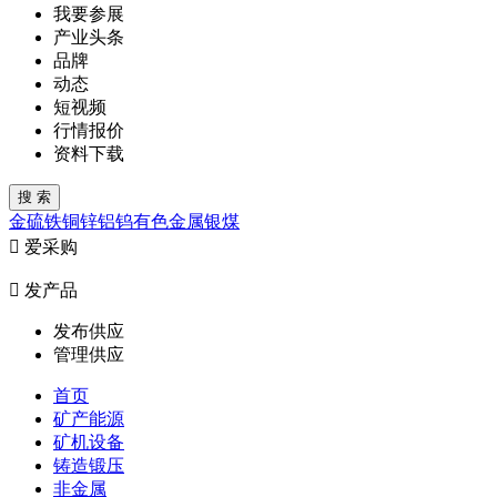
我要参展
产业头条
品牌
动态
短视频
行情报价
资料下载
金
硫
铁
铜
锌
铝
钨
有色金属
银
煤

爱采购

发产品
发布供应
管理供应
首页
矿产能源
矿机设备
铸造锻压
非金属