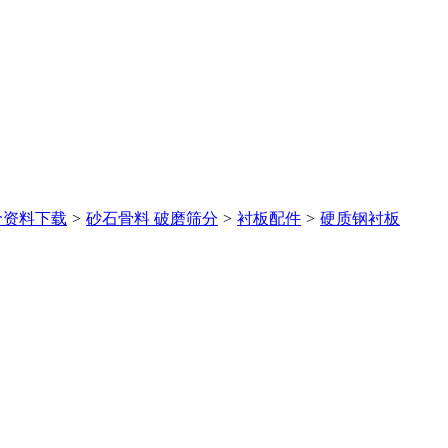
价
资料下载
>
砂石骨料 破磨筛分
>
衬板配件
>
硬质钢衬板