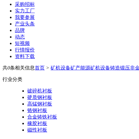
采购招标
实力工厂
我要参展
产业头条
品牌
动态
短视频
行情报价
资料下载
共
0
条相关信息
首页
>
矿机设备
矿产能源
矿机设备
铸造锻压
非
行业分类
破碎机衬板
硬质钢衬板
高锰钢衬板
铬钢衬板
合金铸铁衬板
橡胶衬板
磁性衬板