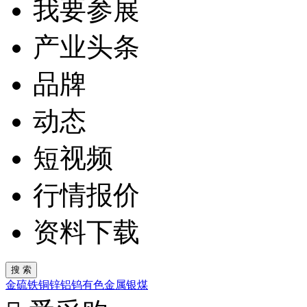
我要参展
产业头条
品牌
动态
短视频
行情报价
资料下载
金
硫
铁
铜
锌
铝
钨
有色金属
银
煤