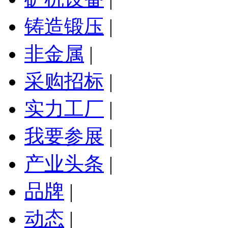
铸造锻压
|
非金属
|
采购招标
|
实力工厂
|
我要参展
|
产业头条
|
品牌
|
动态
|