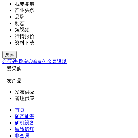
我要参展
产业头条
品牌
动态
短视频
行情报价
资料下载
金
硫
铁
铜
锌
铝
钨
有色金属
银
煤

爱采购

发产品
发布供应
管理供应
首页
矿产能源
矿机设备
铸造锻压
非金属