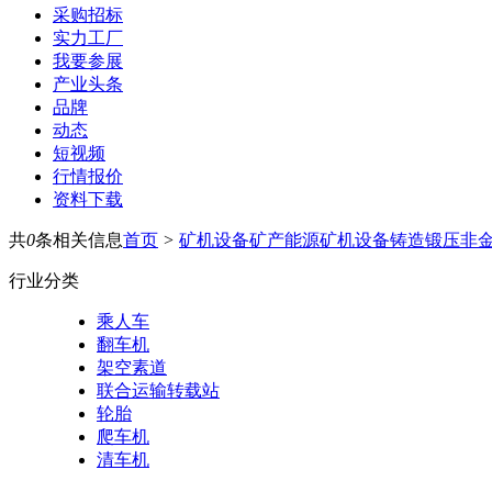
采购招标
实力工厂
我要参展
产业头条
品牌
动态
短视频
行情报价
资料下载
共
0
条相关信息
首页
>
矿机设备
矿产能源
矿机设备
铸造锻压
非
行业分类
乘人车
翻车机
架空素道
联合运输转载站
轮胎
爬车机
清车机