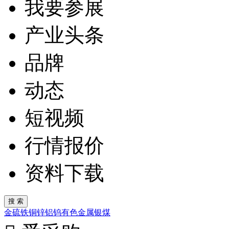
我要参展
产业头条
品牌
动态
短视频
行情报价
资料下载
金
硫
铁
铜
锌
铝
钨
有色金属
银
煤