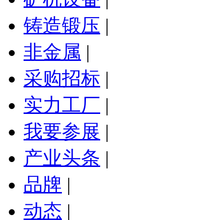
铸造锻压
|
非金属
|
采购招标
|
实力工厂
|
我要参展
|
产业头条
|
品牌
|
动态
|