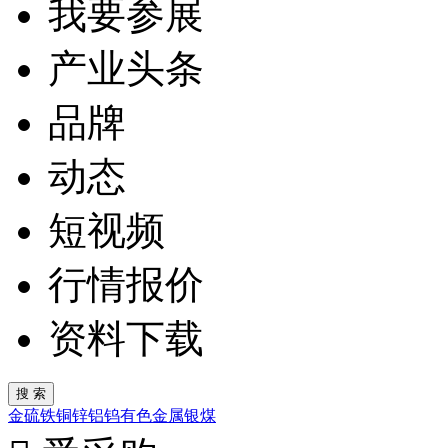
我要参展
产业头条
品牌
动态
短视频
行情报价
资料下载
金
硫
铁
铜
锌
铝
钨
有色金属
银
煤