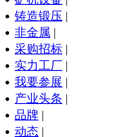
铸造锻压
|
非金属
|
采购招标
|
实力工厂
|
我要参展
|
产业头条
|
品牌
|
动态
|