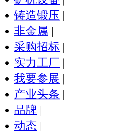
铸造锻压
|
非金属
|
采购招标
|
实力工厂
|
我要参展
|
产业头条
|
品牌
|
动态
|