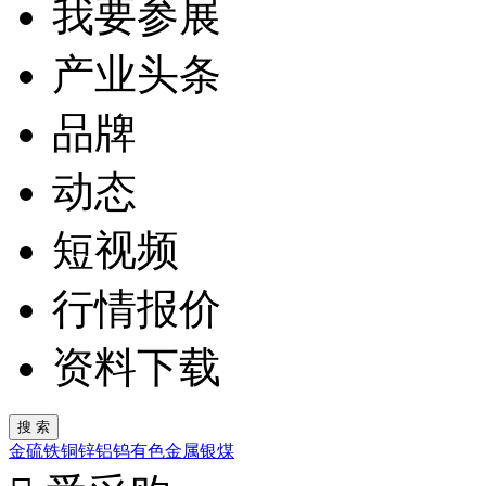
我要参展
产业头条
品牌
动态
短视频
行情报价
资料下载
金
硫
铁
铜
锌
铝
钨
有色金属
银
煤