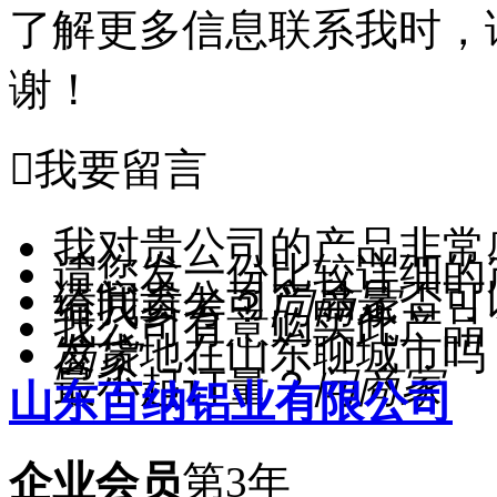
了解更多信息联系我时，
谢！

我要留言
我对贵公司的产品非常
请您发一份比较详细的
请问贵公司产品是否可
给我参考？
问商家
我公司有意购买此产品
发货地在山东聊城市吗
商家
最小起订量？
问商家
山东百纳铝业有限公司
企业会员
第3年