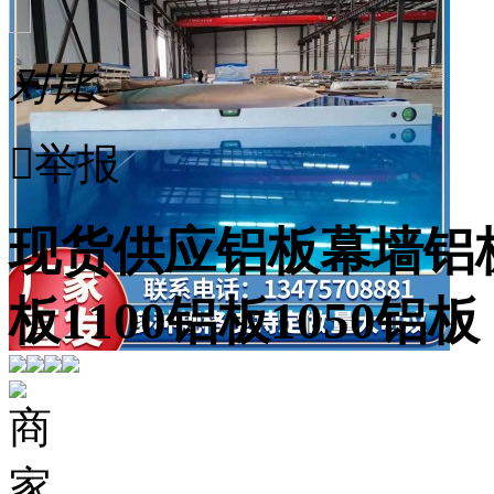
对比

举报
现货供应铝板幕墙铝板
板1100铝板1050铝板