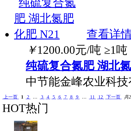
查看详
￥
1200.00
元/吨
≥1吨
纯硫复合氮肥 湖北氮肥
中节能金峰农业科技
上一页
1
2
…
3
4
5
6
7
8
9
…
11
12
下一页
共2
HOT热门