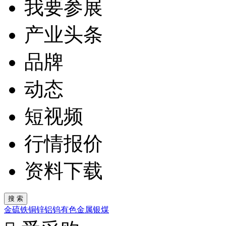
我要参展
产业头条
品牌
动态
短视频
行情报价
资料下载
金
硫
铁
铜
锌
铝
钨
有色金属
银
煤