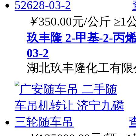
￥
350.00
元/公斤
≥1
玖丰隆 2-甲基-2-丙烯
03-2
湖北玖丰隆化工有限