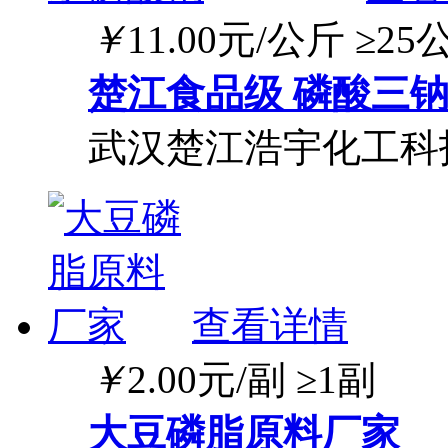
￥
11.00
元/公斤
≥25
楚江食品级 磷酸三钠 7
武汉楚江浩宇化工科
查看详情
￥
2.00
元/副
≥1副
大豆磷脂原料厂家