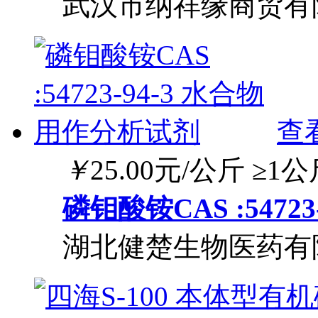
武汉市纳祥缘商贸有
查
￥
25.00
元/公斤
≥1公
磷钼酸铵CAS :547
湖北健楚生物医药有