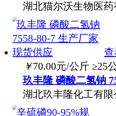
湖北猫尔沃生物医药
查
￥
70.00
元/公斤
≥25
玖丰隆 磷酸二氢钠 75
湖北玖丰隆化工有限