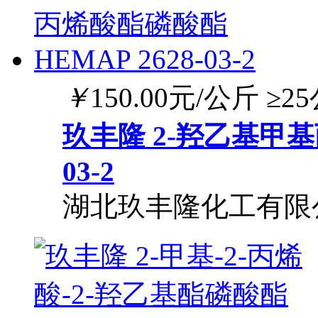
￥
150.00
元/公斤
≥2
玖丰隆 2-羟乙基甲基丙
03-2
湖北玖丰隆化工有限