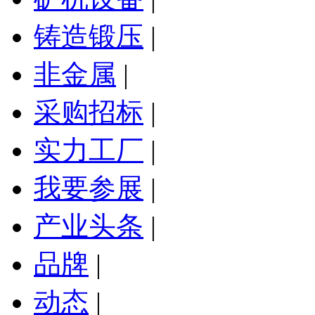
铸造锻压
|
非金属
|
采购招标
|
实力工厂
|
我要参展
|
产业头条
|
品牌
|
动态
|