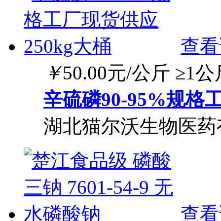
查看
￥
50.00
元/公斤
≥1公
辛硫磷90-95%规格
湖北猫尔沃生物医药
查看