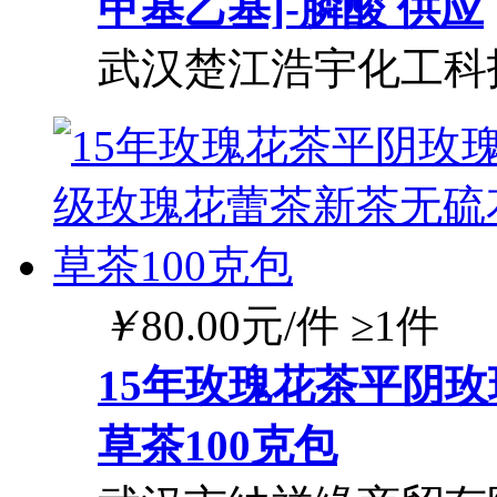
甲基乙基]-膦酸 供应
武汉楚江浩宇化工科
￥
80.00
元/件
≥1件
15年玫瑰花茶平阴
草茶100克包